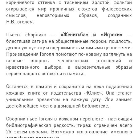
коричневого оттенка с тиснением золотой фольгой
открывается мир ироничных сюжетов, философских
смыслов, неповторимых образов, созданных
Н.В.Гоголем.
Пьесы сборника —
«Женитьба» и «Игроки»
—
блестящая сатира на общественные пороки: пошлость,
духовную пустоту и одержимость мнимыми ценностями.
Произведения Гоголя помогают по-новому взглянуть на
вечные вопросы человеческих отношений и
нравственного выбора, а выразительные образы
героев надолго остаются в памяти.
Останется в памяти и сохранится на века подарочная
кожаная книга от издательства «Юлис». Она станет
уникальным презентом на важную дату. Или займет
достойнейшее место в домашней библиотеке.
Сборник пьес Гоголя в кожаном переплете - настоящая
библиографическая редкость: тираж ограничен всего
25 экземплярами. Возможно изготовление именного
сертификата владельца.