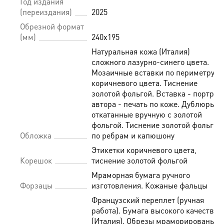
Год издания
(переиздания)
2025
Обрезной формат
(мм)
240х195
Натуральная кожа (Италия)
сложного лазурно-синего цвета.
Мозаичные вставки по периметру
коричневого цвета. Тиснение
золотой фольгой. Вставка - портрет
автора - печать по коже. Дублюры,
откатанные вручную с золотой
фольгой. Тиснение золотой фольгой
Обложка
по ребрам и капюшону
Этикетки коричневого цвета,
Корешок
тиснение золотой фольгой
Мраморная бумага ручного
Форзацы
изготовления. Кожаные фальцы
Французский переплет (ручная
работа). Бумага высокого качества
(Италия). Обрезы мраморированы