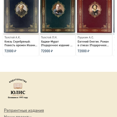
Толстой А.К.
Толстой Л.Н.
Пушкин А.С.
С
Князь Серебряный:
Хаджи-Мурат
Евгений Онегин. Роман
И
Повесть времен Иоанна
(Подарочное издание в
в стихах (Подарочное
(
Грозного (Подарочное...
кожаном переплете)...
издание в кожаном...
ко
72000 ₽
72000 ₽
72000 ₽
7
Репринтные издания
Наши проекты