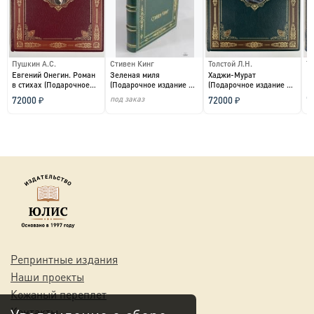
Пушкин А.С.
Стивен Кинг
Толстой Л.Н.
То
Евгений Онегин. Роман
Зеленая миля
Хаджи-Мурат
К
в стихах (Подарочное
(Подарочное издание в
(Подарочное издание в
П
издание в кожаном...
кожаном переплете)...
кожаном переплете)...
Гр
под заказ
72000 ₽
72000 ₽
7
Репринтные издания
Наши проекты
Кожаный переплет
Контакты