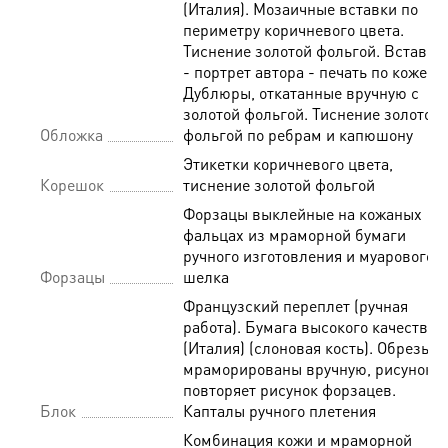
(Италия). Мозаичные вставки по
периметру коричневого цвета.
Тиснение золотой фольгой. Вставка
- портрет автора - печать по коже.
Дублюры, откатанные вручную с
золотой фольгой. Тиснение золотой
Обложка
фольгой по ребрам и капюшону
Этикетки коричневого цвета,
Корешок
тиснение золотой фольгой
Форзацы выклейные на кожаных
фальцах из мраморной бумаги
ручного изготовления и муарового
Форзацы
шелка
Французский переплет (ручная
работа). Бумага высокого качества
(Италия) (слоновая кость). Обрезы
мраморированы вручную, рисунок
повторяет рисунок форзацев.
Блок
Капталы ручного плетения
Комбинация кожи и мраморной