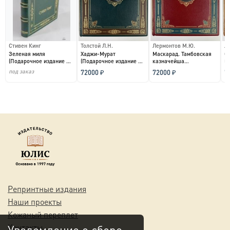
Стивен Кинг
Толстой Л.Н.
Лермонтов М.Ю.
Ле
Зеленая миля
Хаджи-Мурат
Маскарад. Тамбовская
О
(Подарочное издание в
(Подарочное издание в
казначейша
(
кожаном переплете)...
кожаном переплете)...
(Подарочное издание в
ко
под заказ
72000 ₽
72000 ₽
7
кожано...
Репринтные издания
Наши проекты
Кожаный переплет
Контакты
Уведомление о сборе