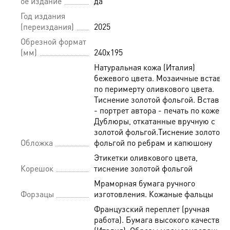
ое издание
да
Год издания
(переиздания)
2025
Обрезной формат
(мм)
240х195
Натуральная кожа (Италия)
бежевого цвета. Мозаичные вставки
по перимерту оливкового цвета.
Тиснение золотой фольгой. Вставка
- портрет автора - печать по коже.
Дублюры, откатанные вручную с
золотой фольгой.Тиснение золотой
Обложка
фольгой по ребрам и капюшону
Этикетки оливкового цвета,
Корешок
тиснение золотой фольгой
Мраморная бумага ручного
Форзацы
изготовления. Кожаные фальцы
Французский переплет (ручная
работа). Бумага высокого качества