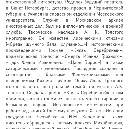
отечественной литературы. Родился будущий писатель
в Санкт-Петербурге, детство провёл в Черниговской
губернии. Учился на словесном отделении Московского
университета. Служил в Московском архиве
иностранных дел, был на дипломатической и военной
службе. Творческое наследие А. К. Толстого
многогранно. Он известен лирическими стихами
(«Средь шумного бала, случайно…»), историческими
произведениями (роман «Князь Серебряный»,
драматическая трилогия «Смерть Иоанна Грозного»,
«Царь Фёдор Иоаннович», «Царь Борис»), а также
сатирическими сочинениями. Последние созданы в
соавторстве с братьями Жемчужниковыми под
псевдонимом Козьма Прутков. Эпоху Ивана Грозного
можно назвать центральной темой творчества А.К.
Толстого. Создавая роман «Князь Серебряный» о том
времени, автор стремился показать ужасы тирании и
безмолвие народа. Историческим источником при
работе над книгой Толстому послужил IX том «Истории
государства Российского» Н.М. Карамзина. Также
писатель обращался к письму Алексея Михайловича,
начальнику соколиной охоты, «Судебнику» В. Гусева,