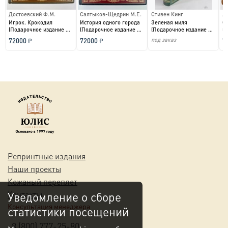
Достоевский Ф.М.
Салтыков-Щедрин М.Е.
Стивен Кинг
Ле
Игрок. Крокодил
История одного города
Зеленая миля
О
(Подарочное издание в
(Подарочное издание в
(Подарочное издание в
(
кожаном переплете)...
кожаном переплет...
кожаном переплете)...
ко
под заказ
72000 ₽
72000 ₽
7
Репринтные издания
Наши проекты
Кожаный переплет
Контакты
Уведомление о сборе
Консультация менеджера
статистики посещений
8 (800) 777-25-80