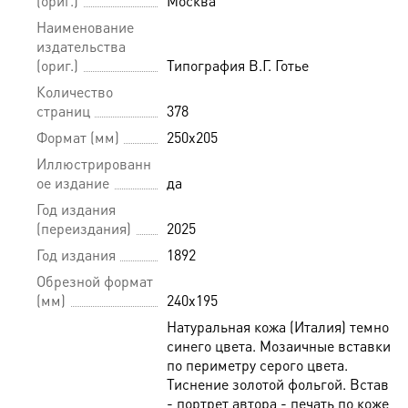
(ориг.)
Москва
Наименование
издательства
(ориг.)
Типография В.Г. Готье
Количество
страниц
378
Формат (мм)
250х205
Иллюстрированн
ое издание
да
Год издания
(переиздания)
2025
Год издания
1892
Обрезной формат
(мм)
240х195
Натуральная кожа (Италия) темно-
синего цвета. Мозаичные вставки
по периметру серого цвета.
Тиснение золотой фольгой. Вставка
- портрет автора - печать по коже.