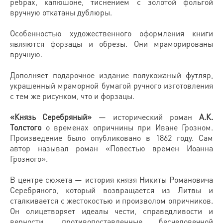
ребрах, капюшоне, тиснением с золотой фольгой
вручную откатаны дублюры.
Особенностью художественного оформления книги
являются форзацы и обрезы. Они мраморированы
вручную.
Дополняет подарочное издание полукожаный футляр,
украшенный мраморной бумагой ручного изготовления
с тем же рисунком, что и форзацы.
«Князь Серебряный»
— исторический роман
А.К.
Толстого
о временах опричнины при Иване Грозном.
Произведение было опубликовано в 1862 году. Сам
автор называл роман «Повестью времен Иоанна
Грозного».
В центре сюжета — история князя Никиты Романовича
Серебряного, который возвращается из Литвы и
сталкивается с жестокостью и произволом опричников.
Он олицетворяет идеалы чести, справедливости и
верности, противопоставленные бесчеловечной