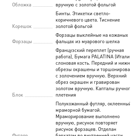
Обложка
вручную с золотой фольгой
Бинты. Этикетки светло-
коричневого цвета. Тиснение
Корешок
золотой фольгой
Форзацы выклейные на кожаных
Форзацы
фальцах из муарового шелка
Французский переплет (ручная
работа), Бумага PALATINA (Италия),
слоновая кость. Передний и нижний
обрезы окрашены и торшонированы
с золочением вручную. Верхний
обрез окрашен и гравирован
золотом вручную. Капталы ручного
Блок
плетения
Полукожанный футляр, оклеенный
мраморной бумагой.
Мраморирование выполнено
вручную, рисунок повторяет
рисунок форзацев. Отделан
Футляр
бархатом во внутренней части