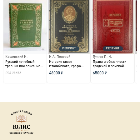
РЕПРИНТ
РЕПРИНТ
Кашинский И.
Н.А. Полевой
Гуляев П. Н.
П
Русский лечебный
История князя
Права и обязанности
Е
травник или описание
Италийского, графа
градской и земской
в
отечественных
Суворова-Рымникского,
полиции и всех
из
под заказ
46000 ₽
65000 ₽
7
врачебны...
генер...
вообще...