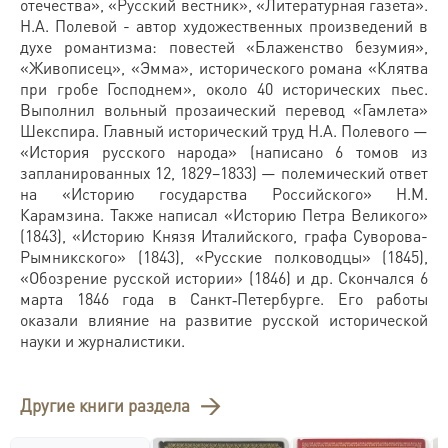
отечества», «Русский вестник», «Литературная газета».
Н.А. Полевой - автор художественных произведений в
духе романтизма: повестей «Блаженство безумия»,
«Живописец», «Эмма», исторического романа «Клятва
при гробе Господнем», около 40 исторических пьес.
Выполнил вольный прозаический перевод «Гамлета»
Шекспира. Главный исторический труд Н.А. Полевого —
«История русского народа» (написано 6 томов из
запланированных 12, 1829–1833) — полемический ответ
на «Историю государства Российского» Н.М.
Карамзина. Также написал «Историю Петра Великого»
(1843), «Историю Князя Италийского, графа Суворова-
Рымникского» (1843), «Русские полководцы» (1845),
«Обозрение русской истории» (1846) и др. Скончался 6
марта 1846 года в Санкт‑Петербурге. Его работы
оказали влияние на развитие русской исторической
науки и журналистики.
Другие книги раздела