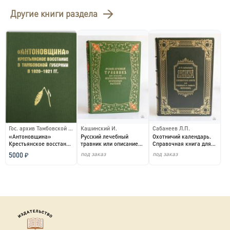
Другие книги раздела
Гос. архив Тамбовской обл. и др.
Кашинский И.
Сабанеев Л.П.
«Антоновщина»
Русский лечебный
Охотничий календарь.
Крестьянское восстание
травник или описание
Справочная книга для
в Тамбовской области в
отечественных
ружейных и псовых ...
под заказ
под заказ
5000 ₽
...
врачебны...