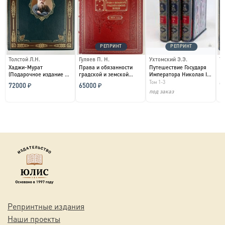
РЕПРИНТ
РЕПРИНТ
Толстой Л.Н.
Гуляев П. Н.
Ухтомский Э.Э.
То
Хаджи-Мурат
Права и обязанности
Путешествие Государя
К
(Подарочное издание в
градской и земской
Императора Николая II
П
Том 1-3
кожаном переплете)...
полиции и всех
на Восток (Подаро...
Гр
72000 ₽
65000 ₽
7
вообще...
под заказ
Репринтные издания
Наши проекты