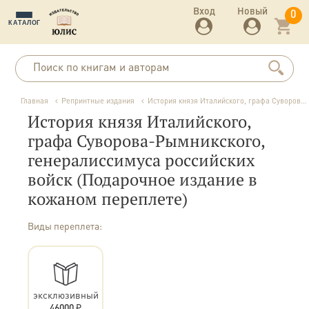
Вход
Новый
0
КАТАЛОГ
Главная
Репринтные издания
История князя Италийского, графа Суворова-Рымникского, генералиссимуса российских войск (Подарочное издание в кожаном переплете)
История князя Италийского,
графа Суворова-Рымникского,
генералиссимуса российских
войск (Подарочное издание в
кожаном переплете)
Виды переплета:
эксклюзивный
46000 ₽