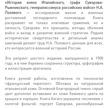
«История князя Италийского, графа Суворова-
Рымникского, генералиссимуса российских войск» Н.А.
Полевого
— исследование жизни и военных
достижений легендарного полководца. Книга
раскрывает не только ключевые сражения, но и
личность Суворова: его принципы, методы обучения
войск и вклад в развитие военной стратегии. Редкие
исторические свидетельства и детальный анализ
кампаний делают труд Н.А. Полевого ценным для всех,
кто интересуется военной историей России.
Эта репринт шестого издания, выпущенного в 1900
году, и в нем бережно сохранена структура, орфография
и иллюстрации оригинала.
Книга ручной работы, изготовлена по технологии
«французский переплет». Обложка из натуральной
итальянской кожи. Основной благородный темно-серый
цвет дополнен вставками из кожи бежевого цвета на
крышке и корешке. Книга богато украшена тиснением с
золотой фольгой: портрет Суворова, разнообразный