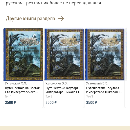
русском трехтомник более не переиздавался.
Другие книги раздела
Ухтомский Э.Э.
Ухтомский Э.Э.
Ухтомский Э.Э.
Ух
Путешествие на Восток
Путешествие Государя
Путешествие Государя
П
Его Императорского
Императора Николая II
Императора Николая II
Е
Том 1
Том 2
Том 3
То
Высочества Государя...
на Восток...
на Восток...
Вы
по
3500 ₽
3500 ₽
3500 ₽