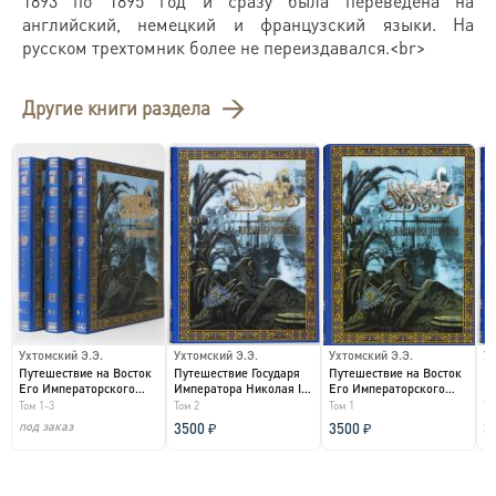
1893 по 1895 год и сразу была переведена на
английский, немецкий и французский языки. На
русском трехтомник более не переиздавался.<br>
Другие книги раздела
Ухтомский Э.Э.
Ухтомский Э.Э.
Ухтомский Э.Э.
Ух
Путешествие на Восток
Путешествие Государя
Путешествие на Восток
П
Его Императорского
Императора Николая II
Его Императорского
И
Том 1-3
Том 2
Том 1
То
Высочества Государя...
на Восток...
Высочества Государя...
на
под заказ
3500 ₽
3500 ₽
3