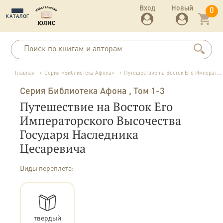
Вход
Новый
0
КАТАЛОГ
Главная
Серия «Библиотека Афона»
Путешествие на Восток Его Императорского Высочества Государя Наследника Цесаревича
Серия Библиотека Афона
, Том 1-3
Путешествие на Восток Его
Императорского Высочества
Государя Наследника
Цесаревича
Виды переплета:
твердый