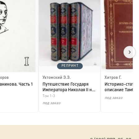
РЕПРИНТ
торов
Ухтомский Э.Э.
Хитров Г.
анинова. Часть 1
Путешествие Государя
Историко-статис
Императора Николая II на
описание Тамбо
Восток (Подаро...
Том 1-3
Епархии (Подароч
под заказ
под заказ