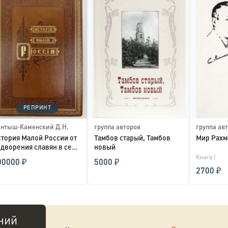
РЕПРИНТ
нтыш‑Каменский Д.Н.
группа авторов
группа ав
тория Малой России от
Тамбов старый, Тамбов
Мир Рахм
дворения славян в сей
новый
ране до ун...
Книга I
00000 ₽
5000 ₽
2700 ₽
ний