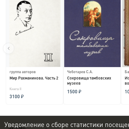
группа авторов
Чеботарев С.А.
Ба
Мир Рахманинова. Часть 2
Сокровища тамбовских
Ис
музеев
во
Книга II
ст
1500 ₽
1
3100 ₽
Уведомление о сборе статистики посеще