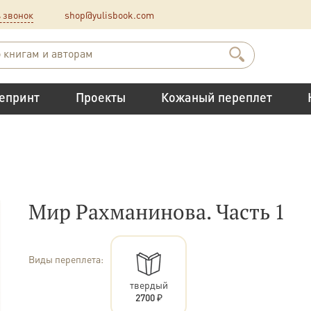
 звонок
shop@yulisbook.com
епринт
Проекты
Кожаный переплет
Мир Рахманинова. Часть 1
Виды переплета:
твердый
2700 ₽