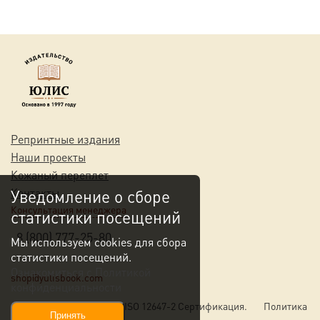
Репринтные издания
Наши проекты
Кожаный переплет
Контакты
Уведомление о сборе
Консультация менеджера
статистики посещений
8 (800) 777-25-80
Мы используем cookies для сбора
статистики посещений.
Ознакомиться с Политикой
shop@yulisbook.com
конфиденциальности
© 2026 YULISBOOK.COM. ISO 12647-2 Сертификация.
Политика
Принять