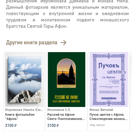
размышления иеромонаха Дамиана и монаха Нила.
Данный фотоархив является уникальным материалом,
повествующим о внутренней жизни и ежедневном
трудовом и молитвенном подвиге монашеского
братства Святой Горы Афон.
Другие книги раздела
Иеромонах Никита (Смернягин)
Иконников С.Е.
Монах Виталий
И
Книга-фотоальбом
Русский на Афоне
Пучок цветов с Афона.
Р
"Афонъ"
Свято-Пантелеимонов
Стихотворения монаха
С
монастырь...
Виталия (В.Е. Гон...
м
под заказ
по
3100 ₽
3100 ₽
и.