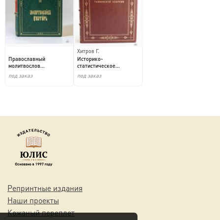
Хитров Г.
Православный
Историко-
молитвослов
статистическое
(Подарочное издание в
описание Тамбовской
под заказ
под заказ
кожаном переп...
Епархии (Подароч...
Репринтные издания
Наши проекты
Кожаный переплет